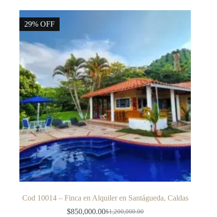
29% OFF
Cod 10014 – Finca en Alquiler en Santágueda, Caldas
$
850,000.00
$
1,200,000.00
El
El