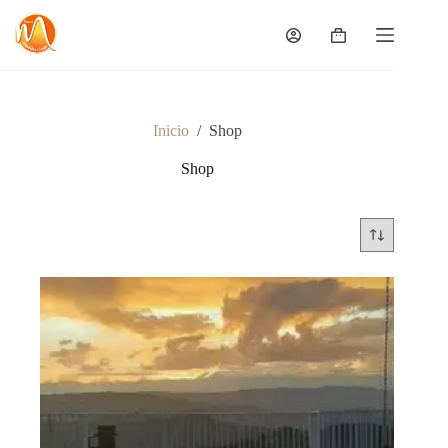
Saltar
al
Carro
contenido
de
compra
Inicio
/
Shop
Shop