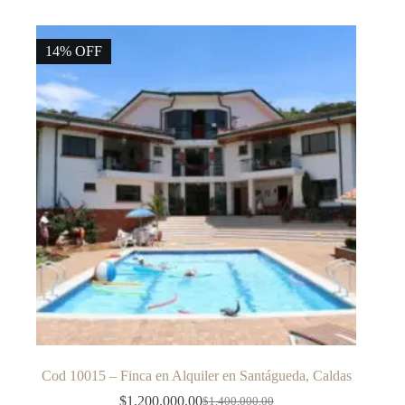
precio
precio
original
actual
era:
es:
14% OFF
$1,200,000.00.
$850,000.00.
Cod 10015 – Finca en Alquiler en Santágueda, Caldas
$
1,200,000.00
$
1,400,000.00