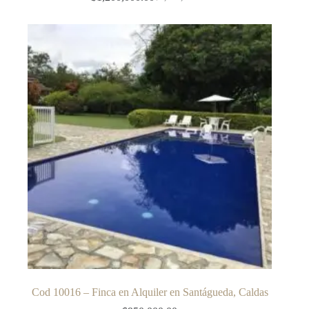
El
El
precio
precio
original
actual
era:
es:
$1,400,000.00.
$1,200,000.00.
Cod 10016 – Finca en Alquiler en Santágueda, Caldas