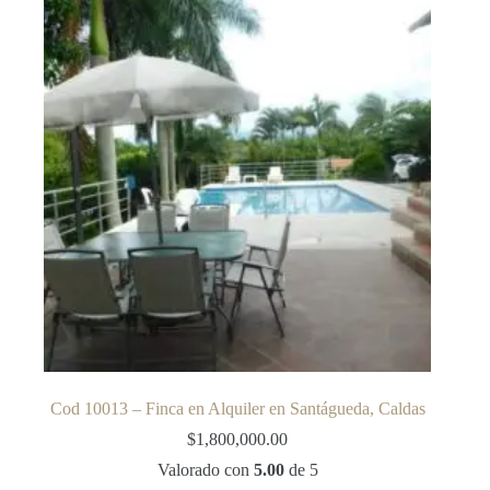
era:
es:
$1,300,000.00.
$1,100,000.00.
Cod 10013 – Finca en Alquiler en Santágueda, Caldas
$
1,800,000.00
Valorado con
5.00
de 5