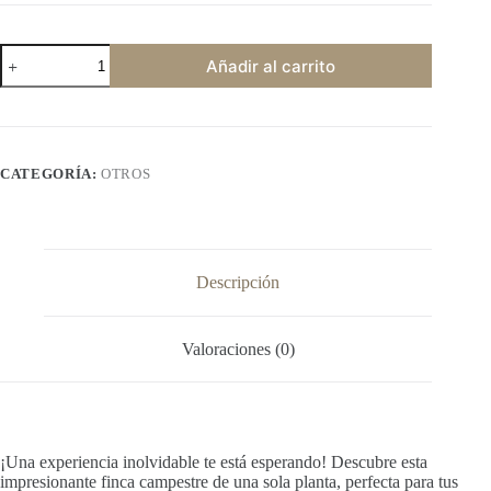
Cod
Añadir al carrito
10003
-
Finca
en
Alquiler
en
CATEGORÍA:
OTROS
Lisboa,
Caldas
cantidad
Descripción
Valoraciones (0)
¡Una experiencia inolvidable te está esperando! Descubre esta
impresionante finca campestre de una sola planta, perfecta para tus