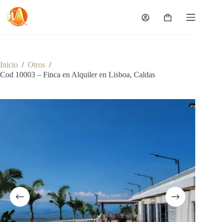
Saltar
al
Carro
contenido
de
compra
Inicio
/
Otros
/
Cod 10003 – Finca en Alquiler en Lisboa, Caldas