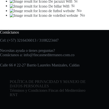
Si
Si
No
No
Contáctanos
Cel: (+57) 3216436013 / 3108223447
Necesitas ayuda o tienes preguntas?
Contáctanos a:
info@fincasmediterraneo.com.co
Calle 66 # 22-27 Barrio Laureles Manizales, Caldas
POLÍTICA DE PRIVACIDAD Y MANEJO DE
DATOS PERSONALES
Términos y Condiciones Fincas del Mediterráneo
RNT